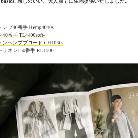
O basics. 感じのいい、大人服」に生地提供いたしました。
売
プ40番手 Hemp4040s
番手 TL4400soft-
ンヘンプブロード CH1030-
ネン150番手 RL1500-