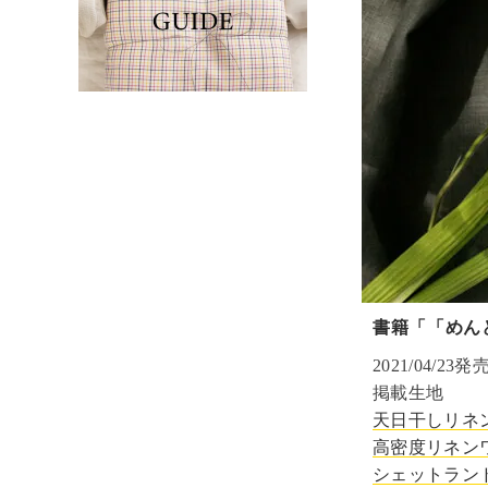
書籍「「めん
2021/04/23発
掲載生地
天日干しリネン4
高密度リネンワイ
シェットランド