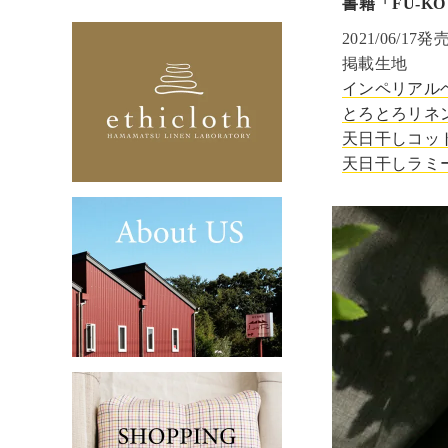
書籍「FU-K
2021/06/17発
掲載生地
インペリアルヘン
とろとろリネン40
天日干しコット
天日干しラミーリ