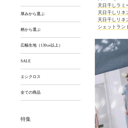
天日干しラミーリ
天日干しリネン6
厚みから選ぶ
天日干しリネン4
シェットランド
柄から選ぶ
広幅生地（130㎝以上）
SALE
エシクロス
全ての商品
特集