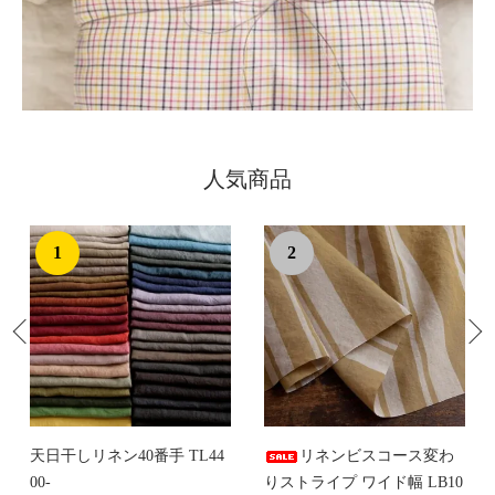
人気商品
1
2
天日干しリネン40番手 TL44
リネンビスコース変わ
00-
りストライプ ワイド幅 LB10