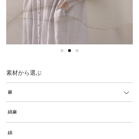
素材から選ぶ
麻
綿麻
綿