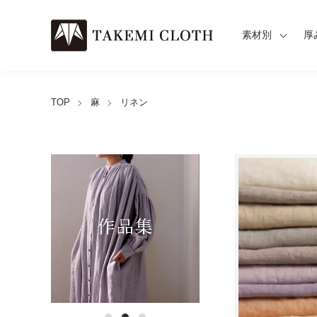
素材別
厚
TOP
麻
リネン