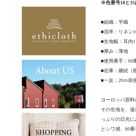
※色番号18と
■組織：平織
■混率：リネン1
■生地幅：耳内11
■厚み：薄地
■使用番手：60
■在庫：継続（
■一反：20ｍ前
ヨーロッパ原料
その生地を、遠
っぷりの日光に
とシワ感、60