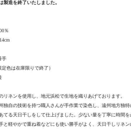
35は製造を終了いたしました。
00％
4cm
番手
限定色は在庫限りで終了）
後
のリネンを使用し、地元浜松で生地を織りあげております。
州独自の技術を持つ職人さんが手作業で染色し、遠州地方独特
あてる天日干しをして仕上げました。少ない量を丁寧に時間を
番手と軽やかで重ね着などにも使い勝手がよく、天日干しリネ