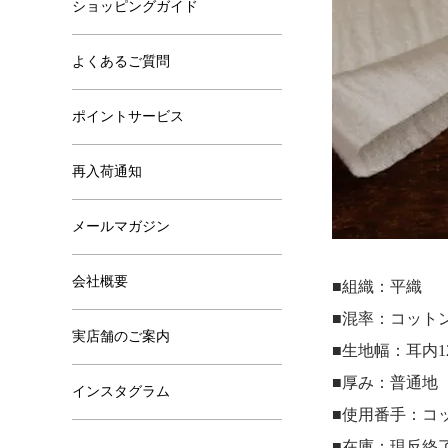
ショッピングガイド
よくあるご質問
ポイントサービス
再入荷通知
メールマガジン
会社概要
■組織：平織
■混率：コットン
実店舗のご案内
■生地幅：耳内12
■厚み：普通地
インスタグラム
■使用番手：コッ
■在庫：現反終