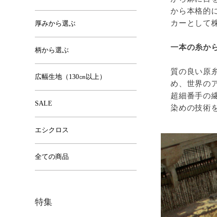
から本格的に
カーとして
厚みから選ぶ
一本の糸か
柄から選ぶ
質の良い原
広幅生地（130㎝以上）
め、世界の
超細番手の
SALE
染めの技術
エシクロス
全ての商品
特集