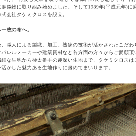
麻織物に取り組み始めました。そして1989年(平成元年)
株式会社タケミクロスを設立。
ら一枚の布へ。
糸、職人による製織、加工。熟練の技術が活かされたこだわ
アパレルメーカーや建築資材など各方面の方々からご愛顧頂
繊細な生地から極太番手の趣深い生地まで、タケミクロスは
を活かした魅力ある生地作りに努めてまいります。