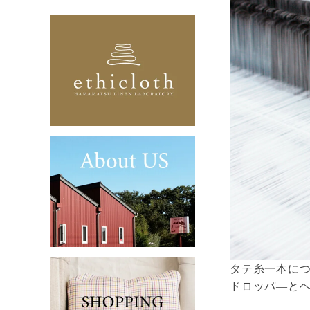
タテ糸一本に
ドロッパ―と