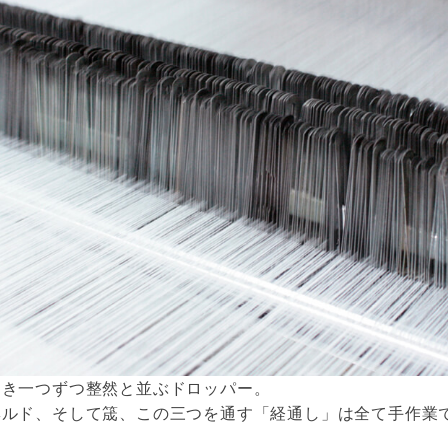
つき一つずつ整然と並ぶドロッパー。
ヘルド、そして筬、この三つを通す「経通し」は全て手作業