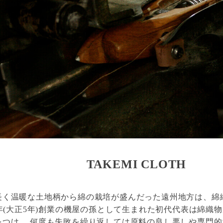
TAKEMI CLOTH
長く温暖な土地柄から綿の栽培が盛んだった遠州地方は、綿
6年(大正5年)創業の機屋の孫として生まれた初代代表は綿織
つけ、 何度も失敗を繰り返しては原料の良し悪しや専門的な