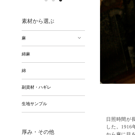
素材から選ぶ
麻
綿麻
綿
副資材・ハギレ
生地サンプル
日照時間が
した。191
厚み・その他
から麻に目を