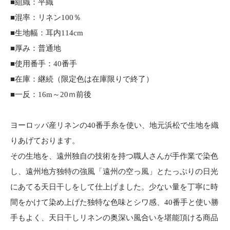
■組織：平織
■混率：リネン100％
■生地幅：耳内114cm
■厚み：普通地
■使用番手：40番手
■在庫：継続（限定色は在庫限りで終了）
■一反：16m～20ｍ前後
ヨーロッパ産リネンの40番手糸を使い、地元浜松で生地を織
りあげております。
その生地を、遠州独自の技術を持つ職人さんが手作業で染色
し、遠州地方独特の強風「遠州の空っ風」とたっぷりの日光
にあてる天日干しをして仕上げました。少ない量を丁寧に時
間をかけて染め上げた独特な色味とシワ感、40番手と使い勝
手もよく、天日干しリネンの奥深い風合いを堪能頂ける商品