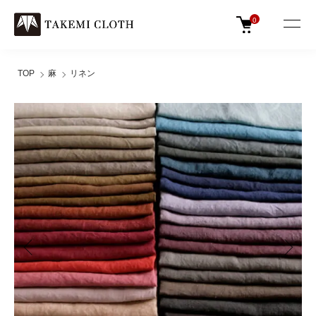
0
TOP
麻
リネン