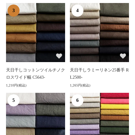
3
4
天日干しコットンツイルチノク
天日干しラミーリネン25番手 R
ロスワイド幅 C5643-
L2500-
1,210円(税込)
1,265円(税込)
5
6