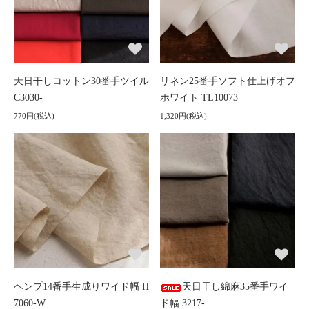
天日干しコットン30番手ツイル
リネン25番手ソフト仕上げオフ
C3030-
ホワイト TL10073
770円(税込)
1,320円(税込)
ヘンプ14番手生成りワイド幅 H
天日干し綿麻35番手ワイ
7060-W
ド幅 3217-