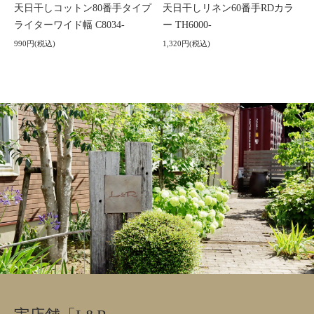
天日干しコットン80番手タイプ
天日干しリネン60番手RDカラ
ライターワイド幅 C8034-
ー TH6000-
990円(税込)
1,320円(税込)