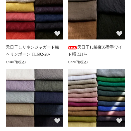
天日干しリネンジャガード織
天日干し綿麻35番手ワイ
ヘリンボーン TL602-20-
ド幅 3217-
1,980円(税込)
1,320円(税込)