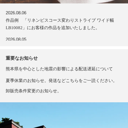
2026.08.06
NEWS
作品例 「リネンビスコース変わりストライプ ワイド幅
LB10082」にお客様の作品を追加いたしました。
2026.08.05
夏季休業前発送の受付は8/4にて終了いたしました。沢山の
ご注文誠にありがとうございました。
重要なお知らせ
2026.07.31
熊本県を中心とした地震の影響による配送遅延について
新商品 「リネン40番手フラット仕上げオフホワイト
夏季休業のお知らせ。発送などこちらをご一読ください。
TL10081」を発売いたしました。
卸販売条件変更のお知らせ。
→ 過去のNEWS一覧はこちら
詐欺サイトにご注意ください。