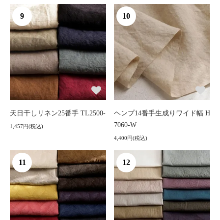
9
10
天日干しリネン25番手 TL2500-
ヘンプ14番手生成りワイド幅 H
7060-W
1,457円(税込)
4,400円(税込)
11
12