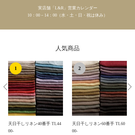
実店舗「L&R」営業カレンダー
10：00－14：00（水・土・日・祝は休み）
人気商品
1
2
天日干しリネン40番手 TL44
天日干しリネン60番手 TL60
00-
00-