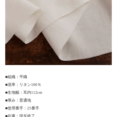
■組織：平織
■混率：リネン100％
■生地幅：耳内112cm
■厚み：普通地
■使用番手：25番手
■在庫：現反終了