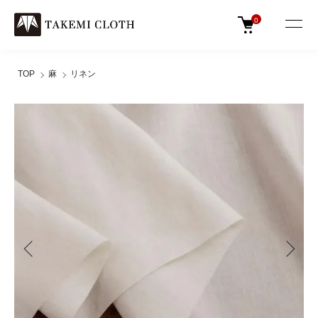
0
TOP
麻
リネン